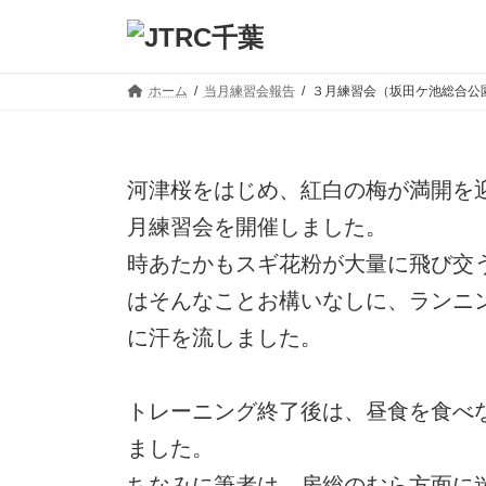
コ
ナ
ン
ビ
ホーム
当月練習会報告
３月練習会（坂田ケ池総合公
テ
ゲ
ン
ー
ツ
シ
河津桜をはじめ、紅白の梅が満開を
へ
ョ
月練習会を開催しました。
ス
ン
時あたかもスギ花粉が大量に飛び交う
キ
に
はそんなことお構いなしに、ランニ
ッ
移
に汗を流しました。
プ
動
トレーニング終了後は、昼食を食べ
ました。
ちなみに筆者は、房総のむら方面に