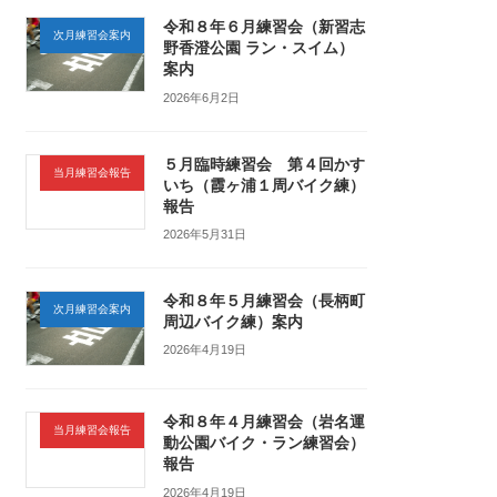
令和８年６月練習会（新習志
次月練習会案内
野香澄公園 ラン・スイム）
案内
2026年6月2日
５月臨時練習会 第４回かす
当月練習会報告
いち（霞ヶ浦１周バイク練）
報告
2026年5月31日
令和８年５月練習会（長柄町
次月練習会案内
周辺バイク練）案内
2026年4月19日
令和８年４月練習会（岩名運
当月練習会報告
動公園バイク・ラン練習会）
報告
2026年4月19日