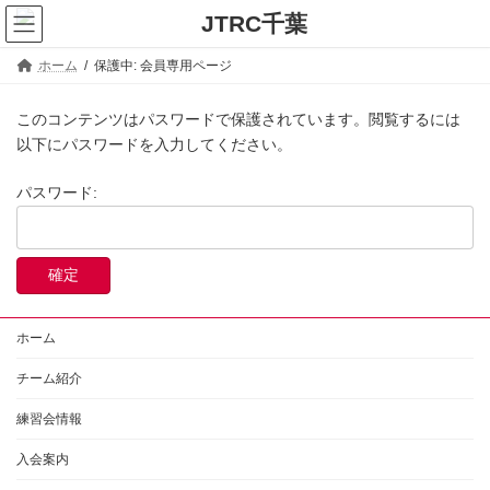
コ
ナ
ン
ビ
テ
ゲ
ホーム
保護中: 会員専用ページ
ン
ー
ツ
シ
このコンテンツはパスワードで保護されています。閲覧するには
へ
ョ
以下にパスワードを入力してください。
ス
ン
キ
に
パスワード:
ッ
移
プ
動
ホーム
チーム紹介
練習会情報
入会案内