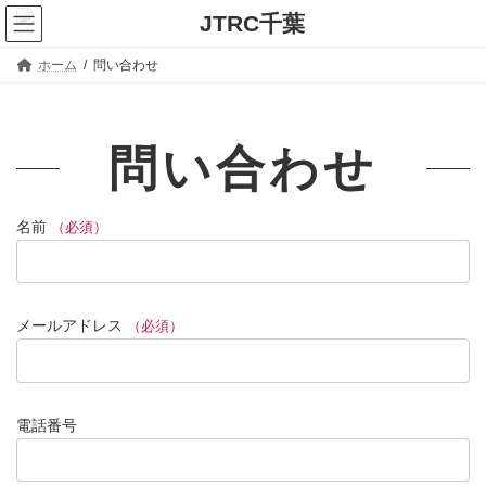
コ
ナ
ン
ビ
テ
ゲ
ホーム
問い合わせ
ン
ー
ツ
シ
へ
ョ
問い合わせ
ス
ン
キ
に
ッ
移
名前
（必須）
プ
動
メールアドレス
（必須）
電話番号